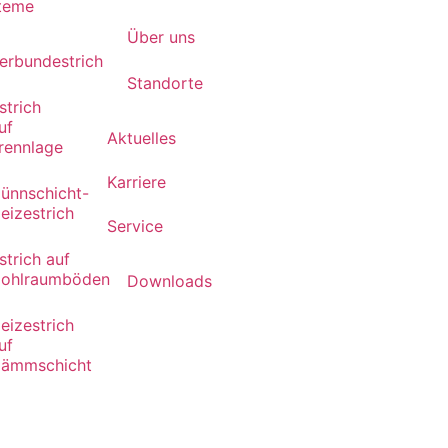
teme
Über uns
erbundestrich
Standorte
strich
uf
Aktuelles
rennlage
Karriere
ünnschicht-
eizestrich
Service
strich auf
ohlraumböden
Downloads
eizestrich
uf
ämmschicht