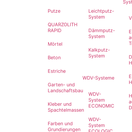
Sys
Putze
Leichtputz-
System
V
QUARZOLITH
RAPID
Dämmputz-
E
System
a
T
Mörtel
Kalkputz-
System
D
Beton
H
Estriche
E
WDV-Systeme
H
Garten- und
Landschaftsbau
WDV-
H
System
a
Kleber und
ECONOMIC
D
Spachtelmassen
WDV-
Farben und
System
Grundierungen
ECOLOGIC