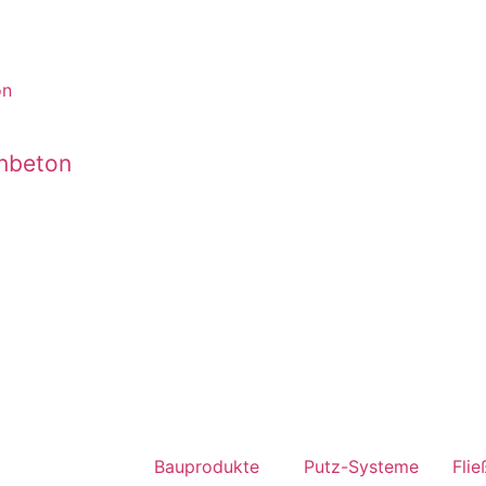
nbeton
Bauprodukte
Putz-Systeme
Flie