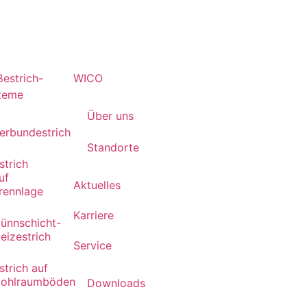
ßestrich-
WICO
teme
Über uns
erbundestrich
Standorte
strich
uf
Aktuelles
rennlage
Karriere
ünnschicht-
eizestrich
Service
strich auf
ohlraumböden
Downloads