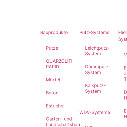
Bauprodukte
Putz-Systeme
Flie
Sys
Putze
Leichtputz-
System
V
QUARZOLITH
RAPID
Dämmputz-
E
System
a
T
Mörtel
Kalkputz-
System
D
Beton
H
Estriche
E
WDV-Systeme
H
Garten- und
Landschaftsbau