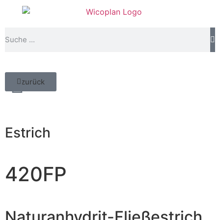
zurück
Estrich
420FP
Naturanhydrit-Fließestrich