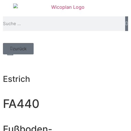
zurück
Estrich
FA440
Fußboden-