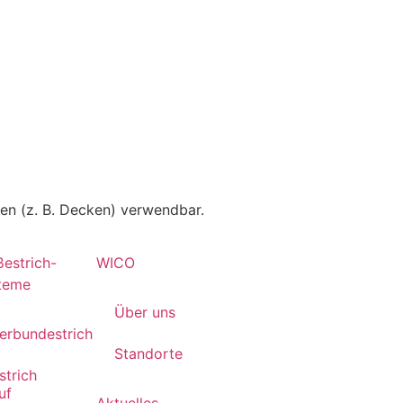
hen (z. B. Decken) verwendbar.
ßestrich-
WICO
teme
Über uns
erbundestrich
Standorte
strich
uf