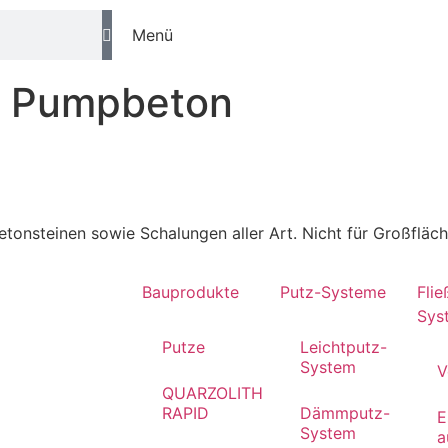
Menü
:
Pumpbeton
tonsteinen sowie Schalungen aller Art. Nicht für Großfläc
Bauprodukte
Putz-Systeme
Flie
Sys
Putze
Leichtputz-
System
V
QUARZOLITH
RAPID
Dämmputz-
E
System
a