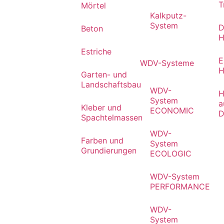
T
Mörtel
Kalkputz-
System
D
Beton
H
Estriche
E
WDV-Systeme
H
Garten- und
Landschaftsbau
WDV-
H
System
a
Kleber und
ECONOMIC
D
Spachtelmassen
WDV-
Farben und
System
Grundierungen
ECOLOGIC
WDV-System
PERFORMANCE
WDV-
System