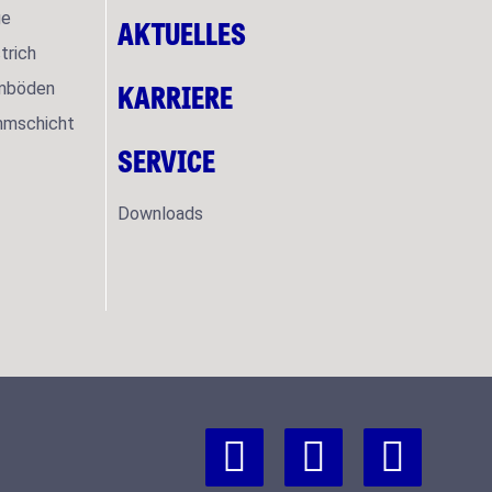
ge
AKTUELLES
trich
KARRIERE
umböden
mmschicht
SERVICE
Downloads